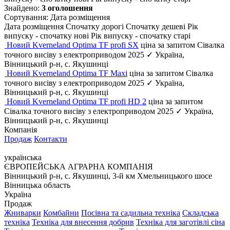
Знайдено:
3 оголошення
Сортування
:
Дата розміщення
Дата розміщення
Спочатку дорогі
Спочатку дешеві
Рік
випуску - спочатку нові
Рік випуску - спочатку старі
Новий Kverneland Optima TF profi SX
ціна за запитом
Сівалка
точного висіву з електроприводом
2025
✓
Україна,
Вінницький р-н, с. Якушинці
Новий Kverneland Optima TF Maxi
ціна за запитом
Сівалка
точного висіву з електроприводом
2025
✓
Україна,
Вінницький р-н, с. Якушинці
Новий Kverneland Optima TF profi HD 2
ціна за запитом
Сівалка точного висіву з електроприводом
2025
✓
Україна,
Вінницький р-н, с. Якушинці
Компанія
Продаж
Контакти
українська
ЄВРОПЕЙСЬКА АГРАРНА КОМПАНІЯ
Вінницький р-н, с. Якушинці, 3-й км Хмельницького шосе
Вінницька область
Україна
Продаж
Жниварки
Комбайни
Посівна та садильна техніка
Складська
техніка
Техніка для внесення добрив
Техніка для заготівлі сіна