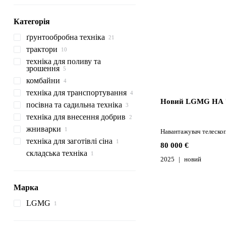
Категорія
ґрунтообробна техніка
трактори
агрегати передпосівні
техніка для поливу та
борони
трактори колісні
зрошення
плуги оборотні
дискові борони
комбайни
обприскувачі самохідні
культиватори
зубові борони
техніка для транспортування
обприскувачі причіпні
зернозбиральні комбайни
Новий LGMG HA 
посівна та садильна техніка
бункери-перевантажувачі
зерна
техніка для внесення добрив
сівалки точного висіву з
електроприводом
жниварки
розкидачі мінеральних
Навантажувач телеско
добрив
техніка для заготівлі сіна
жниварки кукурудзяні
80 000 €
розкидачі рідких добрив
навісні розкидачі
складська техніка
прес-підбирачі рулонні
добрив
2025
новий
вилкові навантажувачі
навантажувачі
телескопічні
Марка
LGMG