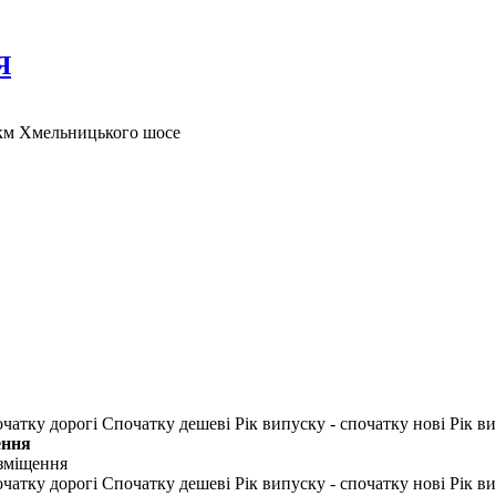
Я
й км Хмельницького шосе
чатку дорогі
Спочатку дешеві
Рік випуску - спочатку нові
Рік ви
ення
зміщення
чатку дорогі
Спочатку дешеві
Рік випуску - спочатку нові
Рік ви