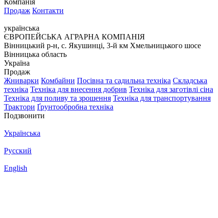
Компанія
Продаж
Контакти
українська
ЄВРОПЕЙСЬКА АГРАРНА КОМПАНІЯ
Вінницький р-н, с. Якушинці, 3-й км Хмельницького шосе
Вінницька область
Україна
Продаж
Жниварки
Комбайни
Посівна та садильна техніка
Складська
техніка
Техніка для внесення добрив
Техніка для заготівлі сіна
Техніка для поливу та зрошення
Техніка для транспортування
Трактори
Ґрунтообробна техніка
Подзвонити
Українська
Русский
English