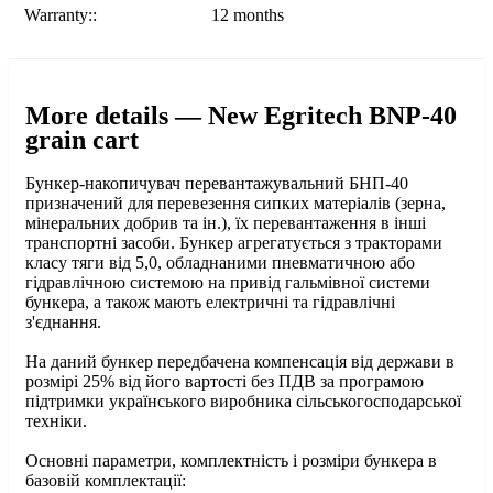
Warranty::
12 months
More details — New Egritech BNP-40
grain cart
Бункер-накопичувач перевантажувальний БНП-40
призначений для перевезення сипких матеріалів (зерна,
мінеральних добрив та ін.), їх перевантаження в інші
транспортні засоби. Бункер агрегатується з тракторами
класу тяги від 5,0, обладнаними пневматичною або
гідравлічною системою на привід гальмівної системи
бункера, а також мають електричні та гідравлічні
з'єднання.
На даний бункер передбачена компенсація від держави в
розмірі 25% від його вартості без ПДВ за програмою
підтримки українського виробника сільськогосподарської
техніки.
Основні параметри, комплектність і розміри бункера в
базовій комплектації: