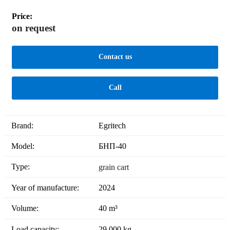
Price:
on request
Contact us
Call
Brand:
Egritech
Model:
БНП-40
Type:
grain cart
Year of manufacture:
2024
Volume:
40 m³
Load capacity:
29,000 kg