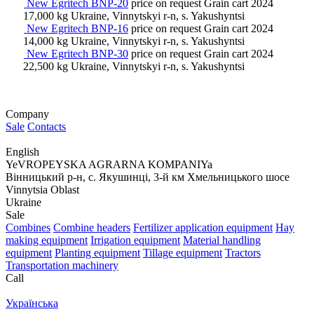
New Egritech BNP-20
price on request
Grain cart
2024
17,000 kg
Ukraine, Vinnytskyi r-n, s. Yakushyntsi
New Egritech BNP-16
price on request
Grain cart
2024
14,000 kg
Ukraine, Vinnytskyi r-n, s. Yakushyntsi
New Egritech BNP-30
price on request
Grain cart
2024
22,500 kg
Ukraine, Vinnytskyi r-n, s. Yakushyntsi
Company
Sale
Contacts
English
YeVROPEYSKA AGRARNA KOMPANIYa
Вінницький р-н, с. Якушинці, 3-й км Хмельницького шосе
Vinnytsia Oblast
Ukraine
Sale
Combines
Combine headers
Fertilizer application equipment
Hay
making equipment
Irrigation equipment
Material handling
equipment
Planting equipment
Tillage equipment
Tractors
Transportation machinery
Call
Українська