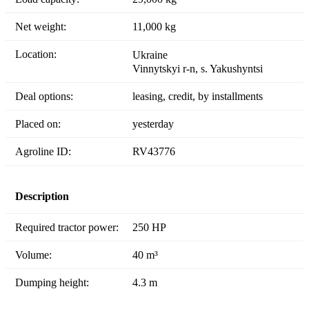
Net weight:
11,000 kg
Location:
Ukraine
Vinnytskyi r-n, s. Yakushyntsi
Deal options:
leasing, credit, by installments
Placed on:
yesterday
Agroline ID:
RV43776
Description
Required tractor power:
250 HP
Volume:
40 m³
Dumping height:
4.3 m