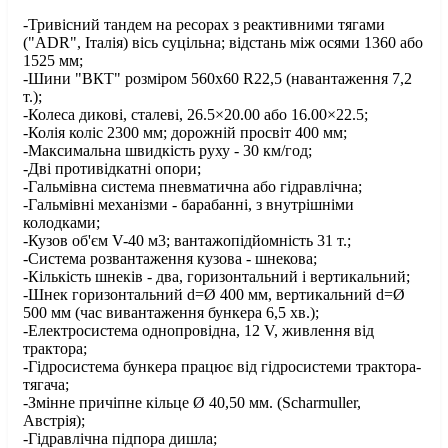
-Тривісний тандем на ресорах з реактивними тягами
("ADR", Італія) вісь суцільна; відстань між осями 1360 або
1525 мм;
-Шини "ВКТ" розміром 560х60 R22,5 (навантаження 7,2
т.);
-Колеса дикові, сталеві, 26.5×20.00 або 16.00×22.5;
-Колія коліс 2300 мм; дорожній просвіт 400 мм;
-Максимальна швидкість руху - 30 км/год;
-Дві противідкатні опори;
-Гальмівна система пневматична або гідравлічна;
-Гальмівні механізми - барабанні, з внутрішніми
колодками;
-Кузов об'єм V-40 м3; вантажопідйомність 31 т.;
-Система розвантаження кузова - шнекова;
-Кількість шнеків - два, горизонтальний і вертикальний;
-Шнек горизонтальний d=Ø 400 мм, вертикальний d=Ø
500 мм (час вивантаження бункера 6,5 хв.);
-Електросистема однопровідна, 12 V, живлення від
трактора;
-Гідросистема бункера працює від гідросистеми трактора-
тягача;
-Змінне причіпне кільце Ø 40,50 мм. (Scharmuller,
Австрія);
-Гідравлічна підпора дишла;