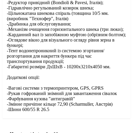
-Редуктор привідний (Bondioli & Pavesi, Італія);
-Гідравлічно регульований козирок шнека;
-Цільнокатана шнекова спіраль (товщина 10/5 мм.
(виробник "Технофер", Італія)
-Драбинка для обслуговування;
-Механізм очищення горизонтального шнека (три люки);
-Карданний вал із запобіжною муфтою (обрізним болтом);
-Оглядове вікно для візуального огляду рівня зерна в
бункері;
-Тент водонепроникний із системою згортання/
розгортання для накриття бункера під час
транспортування продукції;
-Габаритні розміри ДхШхВ - 10200х3210х4050 мм.
Додаткові опції:
-Вагові системи з термопринтером, GPS, GPRS
-Рукав гофрований знімний для завантаження сівалок
-Фарбування кузова "антигравій"
-Змінне причіпне кільце 72,90 (Scharmuller, Австрія)
-Шини 600/55 R 26.5